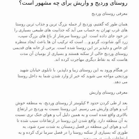
روستای وردیج و واریش برای چه مشهور است؟
معرفی روستای وردیج
همان طور که گفتیم، وردیج از جمله بزرگ ترین و جذاب ترین روستا
های غرب تهران به حساب می آید که جذابیت های طبیعی بسیاری را
در خود جای داده است. این روستا سرشار از باغ های بزرگ سیب،
زرد آلو، شاتوت، گردو و… است که ترکیب آن ها باعث ایجاد منظره
ای خاص و دلپذیر در این روستا شده است. برخی از خانه های قدیمی
روستای وردیج خالی از سکنه هستند و بسیاری از بومیان آن مدت
هاست که به نقاط دیگری مهاجرت کرده اند.
در هنگام ورود به این روستای زیبا و دلپذیر، با تابلوی خیابان شهید
وردیجی مواجه می شوید که خبر از وارد شدن شما به داخل روستا
می دهد.
معرفی روستای واریش
بعد از طی کردن حدود ۴ کیلومتر از روستای وردیج، به منطقه خوش
آب و هوای واریش می رسیم. این روستا نسبت به وردیج در ارتفاع
بالاتری واقع شده است و به همین دلیل آب و هوای خنک تری نسبت
به آن منطقه دارد. واقع شدن این روستا در ارتفاعات سبب شده تا
اب و هوای این منطقه در فصل زمستان به شدت سرد شود، به
طوری که بسیاری از سکنه روستا را در فصل سرما ترک کرده و به
ارتفاعات پایین تر می روند.