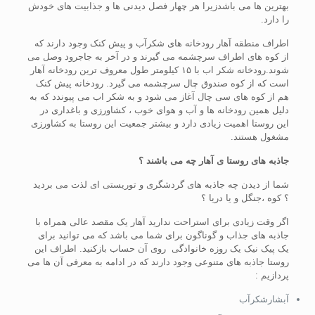
بهترین ها می باشدزیرا هر چهار فصل دیدنی ها و جذابیت های خودش
را دارد.
اطراف منطقه آهار رودخانه های شکرآب و پیش کنک وجود دارند که
از کوه های اطراف سرچشمه می گیرند و در آخر به جاجرود وصل می
شوند.رودخانه شکر اب با ۱۵ کیلومتر طول معروف ترین رودخانه آهار
است که از کوه صندوق چال سرچشمه می گیرد. رودخانه پیش کنک
هم از کوه های سی چال آغاز می شود و به شکر اب می پیوندد که به
دلیل همین رودخانه ها و آب و هوای خوب ، کشاورزی و باغداری در
این روستا اهمیت زیادی دارد و بیشتر جمعیت این روستا به کشاورزی
مشغول هستند.
جاذبه های روستا ی آهار چه می باشند ؟
شما از دیدن چه جاذبه های گردشگری و توریستی ای لذت می بردید
؟ کوه ،جنگل و یا دریا ؟
اگر وقت زیادی برای استراحت ندارید آهار یک مقصد عالی همراه با
جاذبه های جذاب و گوناگون برای شما می باشد که می توانید برای
یک پیک نیک یک روزه خانوادگی روی آن حساب بازکنید. اطراف این
روستا جاذبه های متنوعی وجود دارند که در ادامه به معرفی آن ها می
پردازیم :
آبشارشکرآب