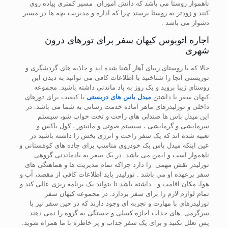
ناهموار روستا می باشد که دانش آموزان مسیر کمتری پیاده روی
کنند و زودتر به روستا برسند چرا که اداره و مدیریت بچه ها در مسیر
دشوار می باشد .
اجاره اتوبوس کیهان سفر برای تورهای درون
شهری
حالا که با روستای زیبای آهار آشنا شده اید و جاذبه های گردشگری و
توریستی آنجا را شناختید با اطلاعات کافی می توانید به دیدن این
روستای زیبا بروید و یک روز به یاد ماندنی داشته باشید. مجموعه
کیهان سفر با داشتن
میدل باس های دربستی
با کیفیت برای تورهای
داخلی و تورلیدرهای ماهر آماده خدمت رسانی به شما می باشد. در
این میدل باس ها صندلی های راحت و تخت خواب شو، سیستم
سرمایشی و گرمایشی ، سیستم صوتی و مانیتور ، کول باکس و..
تعبیه شده اند که یک سفر راحت و انرژی بخش را داشته باشید در
عین اینکه میدل باس یک خودروی مناسب برای جاده های کوهستانی و
ناهموار است و ایمن می باشد. در یک سفر به یادماندنی گروهی
تورلیدر نقش مهمی را دارد چراکه تمام مدیریت ها و هماهنگی های
سفر برعهده او می باشد . تورلیدر باید اطلاعات کافی از مقصد، آب و
هوا، مکان اقامت و.. داشته باشد تا بتواند یک برنامه ریزی عالی کند و
تمام لوازم لازم را برای سفر بردارد. در مجموعه کیهان سفر
تورلیدرهای با مهارت و تجربه ای وجود دارند که در حین سفر نیز با
سرگرمی های جذاب اجازه کسلی و خستگی به گروه را نمی دهند.
پس تعلل نکنید و برای یک سفر جذاب و پر خاطره با ما همراه شوید.