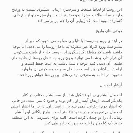
این روستا از لحاظ طبیعت و سرسبزی زیبایی بیشتری نسبت به وردیج
دارد و به اصطلاح خوش آب و صفا تر است. واریش مملو از باغ های
گسترده میوه است که زیبایی آن را چند برابر می کند.
دیدنی های واریج
در ابتدای ورود به روستا با تابلویی مواجه می شوید که خبر از
ممنوعیت ورود افراد غیر متفرقه به داخل روستا را می دهد. اما توجه
داشته باشید که مناطق گردشگری این روستا خارج از بافت مسکونی
آن قرار دارد و شما می توانید بدون ورود به داخل روستا از جاذبه های
طبیعی آن دیدن کنید. توجه داشته باشید، به علت حفظ امنیت و
آرامش ساکنان بهتر است به داخل محوطه مسکونی آن ها وارد
نشوید. در ادامه به معرفی دیدنی های این روستا خواهیم پرداخت:
آبشار لت مال
لت مال آبشاری زیبا و تشکیل شده از سه آبشار مختلف در کنار
یکدیگر است. ارتفاع آبشار اول کم بوده و حدود ۵ متر است، در حالی
که آبشار دوم ارتفاعی کمی بلند تر از آبشار اول دارد. اما آبشار اصلی
لت مال مرتفع بوده و در حدود ۳۵ متر است. طرح پلکانی این آبشار
زیبایی آن را دو چندان کرده است. البته برای دسترسی به این منطقه
حدود یک کیلومتر را باید به صورت پیاده طی کنید.