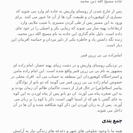
جاده مسیح الله دین محمد
پس از خارج شدن از روستای واریش به جاده ای وارد می شوید که
بسیاری از کوهنوردان و طبیعت گرد ها از آن جا عبور می کنند. برای
ورود به این مسیر پس از طی کردن مسیری با شیب ملایم، وارد
ارتفاعات پهنه سار می شوید که زیبایی بکر و اصیلی را در خود جای
داده است. دلیل نتام گذاری این جاده به نام مسیح الله دین محمد،
زنده نگه داشتن یاد و خاطره یکی از دلیر مردان و حماسه آفرینان این
دیار است.
امامزاده بی بی زرین قمر
در نزدیکی روستای واریش و در دشت زیبای پهنه حصار، امام زاده ای
مشهور به نام بی بی زرین قمر واقع شده است. این امام زاده مامن
و استراحتگاه کوهنوردان این منطقه به حساب می آید. افراد محلی در
خصوص امام زاده بی بی زرین قمر می گویند که دو بانو از نوادگان
پیامبر اسلام(ص) در حال فرار از دست حاکمان ظالم آن زمان بودند و
به این صخره پناه می آورند. ان دو بانو پس از پناه اوردن به این کوه
به جای گفتن یا هو که از اسما الهی است، ذکر یا کوه را بر زبان می
آورند. پس از به زبان آوردن این ذکر کوه شکافته شده و آن ها در آن
داخل می شوند.
جمع بندی
همه ما با وجود شلوغی های شهر و دغدغه های زندگی نیاز به آرامش