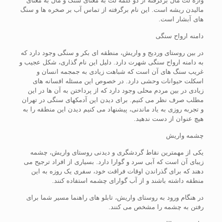
واژه لت مال برگرفته از دو کلمه لت به معنای سنگ و مال به معنای
مالیدن ریشه است. این نام برگرفته از تماس آب بر صخره ها و سنگ
های آبشار است.
دامنه ارواح سنگی
در بین روستای وردیج و واریش، منطقه ای بکر و سنگی وجود دارد که
به دامنه ارواح سنگی شهرت دارد. دلیل این نام گذاری، شکل عجیب و
غریب سنگ های آن است که شباهت زیادی به جمجمه انسان و
اسکلت حیوانات وحشی دارد. در خصوص این مسئله افسانه های
زیادی در بین مردم محلی وجود دارد که از پرداختن به آن ها در این
مطلب صرف نظر می کنیم. برای دیدن این آدمکهای سنگی در تهران
و تجربه روزی به یاد ماندنی، پیشنهاد می کنیم دیدن این منطقه را به
هیچ عنوان از دست ندهید.
چشمه واریش
یکی از مهمترین نقاط گردشگری و دیدنی روستای واریش، چشمه
زیبای آن است که آبی سرد و گوارا دارد. بسیاری از افراد ترجیح می
دهند که برای گذراندن اوقات فراقت خود، سفری یک روزه به این
منطقه داشته باشند و از آب گوارای چشمه استفاده کنند.
در هنگام ورود به روستای واریش، تابلو های راهنما مسیر شما برای
رفتن به چشمه را مشخص می کنند.