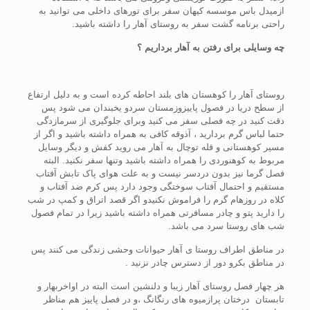
ازمیدل باس موسسه کیهان سفر برای تورهای داخلی می توانید به
راحتی برنامه گشت سفر به روستای آهار را داشته باشید.
چه وسایلی برای رفتن به آهار برداریم ؟
روستای آهار را کوهستان های بلند احاطه کرده است و به دلیل ارتفاع
از سطح دریا در فصول پاییزوزمستان سردو یخبندان می شود پس
دقت کنید در چه فصلی سفر می کنید وبرای جلوگیری از سرمازدگی
حتما لباس گرم بردارید ، آذوقه کافی به همراه داشته باشید و اگر از
مسیر کوهستانی و قله توچال به آهار می روید کفش و دیگر وسایل
مربوط به کوهنوردی را همراه داشته باشید وتنها سفر نکنید. البته
فصل گرما نیز بدون دردسر نیست و به علت هوای پاک تابش آفتاب
مستقیم و احتمال آفتاب سوختگی وجود دارد پس کرم ضد آفتاب و
کلاه در روزهام گرم را فراموش نکنیدو اگر قصد اتراق و کمپ در شب
را دارید پتو و چادر مسافرتی همراه داشته باشید زیرا در تمام فصول
شب های روستا سرد می باشد.
در مناطق اطراف روستا ی آهار حیوانات وحشی زندگی می کنند پس
در مناطق بکرو دور از دسترس چادر نزنید .
هر چهار فصل روستای آهار زیبا و دلنشین است البته در اواخربهار و
تابستان درختان پرازمیوه های رنگانگ ،و در فصل پاییز هم مناظر