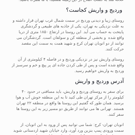
وردیج و واریش کجاست؟
روستای زیبا و دیدنی وردیج در سمت شمال غرب تهران قرار داشته و
به علت نزدیکی به تهران، یکی از جاذبه های طبیعی و گردشگری
پایتخت به حساب می آید. این روستا در ارتفاع ۱۸۵۰ متری از دریا
واقع شده و بخشی از منطقه کن و سولقان است. گردشگران می
توانند از دو اتوبان تهران کرج و شهید همت به سمت این مقصد
حرکت کنند.
روستای واریش نیز در نزدیکی وردیج و در فاصله ۴ کیلومتری از آن
واقع شده است و پس از طی کردن جاده ای پر پیچ و خم و سرسبز از
وردیج به واریش خواهیم رسید.
آدرس وردیج و واریش
برای سفر به روستای وردیج و واریش، باید مسافتی در حدود ۴۰
کیلومتر را از مرکز تهران طی کنید تا به این منطقه خوش آب و هوا
برسید. همان طور که گفتیم این روستا ها واقع در منطقه ۲۲ تهران
هستند. تهرانی ها می توانند از طریق دو مسیر زیر به این روستا ها
سفر کنند.
اتوبان تهران- کرج: شما می توانید پس از ورود به این اتوبان، از
سمت ورودی پمپ بنزین ورد آورد، وارد خیابان شهید اردستانی شوید