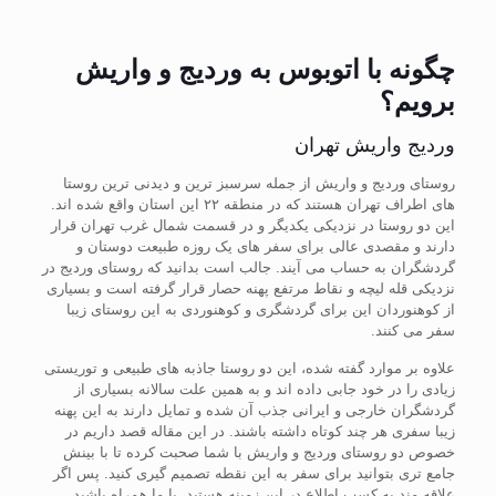
چگونه با اتوبوس به وردیج و واریش
برویم؟
وردیج واریش تهران
روستای وردیج و واریش از جمله سرسبز ترین و دیدنی ترین روستا
های اطراف تهران هستند که در منطقه ۲۲ این استان واقع شده اند.
این دو روستا در نزدیکی یکدیگر و در قسمت شمال غرب تهران قرار
دارند و مقصدی عالی برای سفر های یک روزه طبیعت دوستان و
گردشگران به حساب می آیند. جالب است بدانید که روستای وردیج در
نزدیکی قله لیچه و نقاط مرتفع پهنه حصار قرار گرفته است و بسیاری
از کوهنوردان این برای گردشگری و کوهنوردی به این روستای زیبا
سفر می کنند.
علاوه بر موارد گفته شده، این دو روستا جاذبه های طبیعی و توریستی
زیادی را در خود جابی داده اند و به همین علت سالانه بسیاری از
گردشگران خارجی و ایرانی جذب آن شده و تمایل دارند به این پهنه
زیبا سفری هر چند کوتاه داشته باشند. در این مقاله قصد داریم در
خصوص دو روستای وردیج و واریش با شما صحبت کرده تا با بینش
جامع تری بتوانید برای سفر به این نقطه تصمیم گیری کنید. پس اگر
علاقه مند به کسب اطلاع در این زمینه هستید، با ما همراه باشید.