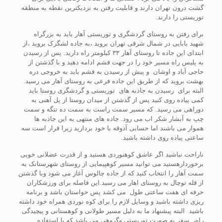
گشت درون تهران دارند و قابلیت رفتن به نزدیکترین نقطه به منطقه
توریستی را دارند.
برای رفتن به روستای گردشگری و توریستی آهار باید به بزرگراه
شهید بابایی در شمال شرقی تهران بروید ،به جاده لشگرک بروید ،از
ابتدای این جاده تا روستای آهار ۳۳ کیلومتر راه دارید. پس از رسیدن
به پلیس راه مسیر خود را در جهت فشم ادامه دهید و با گذشتن از
حاجی آباد و اوشان و پیش از رسیدن به فشم باید به خروجی دره
بهشت بروید که از طریق این جاده فرعی به روستای آهار می رسید.
البته برای رسیدن به جاذبه های توریستی و گردشگری روستا باید
کمی پیاده روی کنید پس از گذشتن از میدان روستا از پل آهنی به
دوراهی می رسید. که مسیر سمت راست به سمت ده تنگه و سمت
چپ به آبشار شکر اب می رود. جاده های منتهی به این جاذبه ها
هموار می باشند اما حسابی آذوقه با خود بردارید زیرا قرار است سه
ساعتی پیاده روی داشته باشید.
ناراحت نباشید اگر عاشق کوهنوردی هستید و از قدرت عضلانی خوبی
برخوردارهستید می توانید مسیر کوهپیمایی از روستای شهرستانک به
سمت آهار را انتخاب کنید که از جاده چالوس آغاز می شود وبا گذشتن
از قله توچال به روستای اهار می رسید.این فاصله برای ورزشکاران
حرفه ای هفت ساعتی طول می کشد پس حواستان باشد و برنامه
ریزی داشته باشید و وسایل لازم را برای کوه نوردی همراه خود داشته
باشید البته پیشنهاد ما به دلیل مسیر طولانی و کوهستانی و پیچیدگی
راه، سفر به صورت توریستی وگروهی می باشد که با استفاده