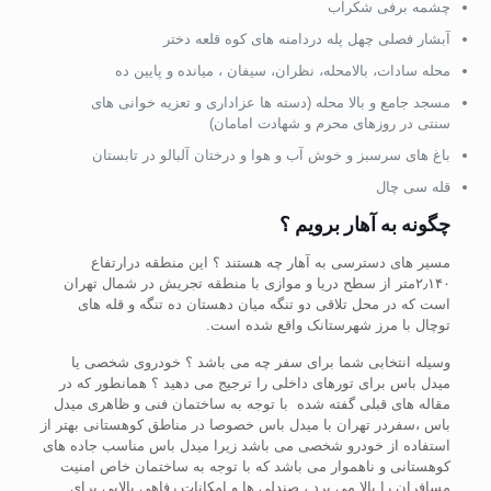
چشمه برفی شکرآب
آبشار فصلی چهل پله دردامنه های کوه قلعه دختر
محله سادات، بالامحله، نظران، سیفان ، میانده و پایین ده
مسجد جامع و بالا محله (دسته ها عزاداری و تعزیه خوانی های
سنتی در روزهای محرم و شهادت امامان)
باغ های سرسبز و خوش آب و هوا و درختان آلبالو در تابستان
قله سی چال
چگونه به آهار برویم ؟
مسیر های دسترسی به آهار چه هستند ؟ این منطقه درارتفاع
۲٫۱۴۰متر از سطح دریا و موازی با منطقه تجریش در شمال تهران
است که در محل تلاقی دو تنگه میان دهستان ده تنگه و قله های
توچال با مرز شهرستانک واقع شده است.
وسیله انتخابی شما برای سفر چه می باشد ؟ خودروی شخصی یا
میدل باس برای تورهای داخلی را ترجیج می دهید ؟ همانطور که در
مقاله های قبلی گفته شده با توجه به ساختمان فنی و ظاهری میدل
باس ،سفردر تهران با میدل باس خصوصا در مناطق کوهستانی بهتر از
استفاده از خودرو شخصی می باشد زیرا میدل باس مناسب جاده های
کوهستانی و ناهموار می باشد که با توجه به ساختمان خاص امنیت
مسافران را بالا می برد ، صندلی ها و امکانات رفاهی بالایی برای