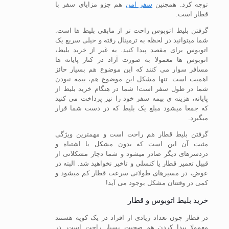
توجه کرد. همچنین
سفر امن
هم جزو مزایای سفر با
قطار است.
گرفتن بلیط اتوبوس راحت تر از مابقی بلیط ها است.
شما میتوانید در لحظه به ترمینال رفته و خیلی سریع یک
اتوبوس برای مقصد پیدا کنید. به غیر از خرید بلیط،
اتوبوس ها معمولا به صورت آزاد در کنار پایانه ها
مسافر سوار می کنند که این موضوع هم بسیار حائز
اهمیت است. تنها مشکل این موضوع هم، بیمه نبودن
شما در طول سفر است! شما در هنگام خرید بلیط از
پایانه، هزینه ی بیمه سفر خود را نیز پرداخت می کنید
که جمعا میشود مبلغ یک بلیط که در دست شما قرار
میگیرد.
گرفتن بلیط قطار هم راحت است و مهمترین ویژگی
مثبت آن این است که بدون مشکل یا اشتباه و
دردسرهای دیگر صادر میشود و شما دچار مشکلاتی از
قبیل تعمیر قطار یا کنسلی و تاخیر نخواهید شد. البته در
عوض، در مسیرهای طولانی سرعت قطار کم میشود و
کمی در وقتتان مشکل بوجود می آید!
خرید بلیط اتوبوس و قطار
در قطار چون تعداد زیادی از افراد در یک کوپه هستند
معمولا پیدا کردن هم صحبت بسیار راحت است. در