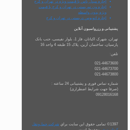
اجاره میدل‌ باس با قیمت ویژه در تهران و کرج
اجاره ون توریستی در تهران و کرج با قیمت
ویژه بدون واسطه
اجاره اتوبوس دربستی در تهران و کرج
پشتیبانی و رزرواسیون آنلاین
تهران، شهرک اکباتان، فاز 1، بلوار نفیسی، جنب بانک
پارسیان، ساختمان آرین، پلاک 15 طبقه 4 واحد 16
تلفن:
021-44673600
021-44673700
021-44673800
شماره تماس فوری و پشتیبانی 24 ساعته :
(صرفا جهت شرایط اضطراری)
09128016168
1397© تمامی حقوق این سایت براي
شرکت حمل‌ونقل
کیهان سفر
محفوظ است .